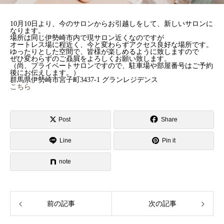
10月10日より、今のサロンからお引越しをして、新しいサロンに
なります。
場所は同じ伊勢崎市内で現サロン近くなのですが
オートレス場に程近く、今と変わらずアクセス良好な場所です。
ゆったりとした空間で、皆様が楽しめるように致しますので
ぜひ変わらずのご贔屓をよろしくお願い致します。
（尚、プライベートサロンですので、駐車場や部屋番号はご予約
後にお伝えします。）
群馬県伊勢崎市宮子町3437-1 グランレジデンス
こちら
Post
Share
Line
Pin it
note
前の記事
次の記事