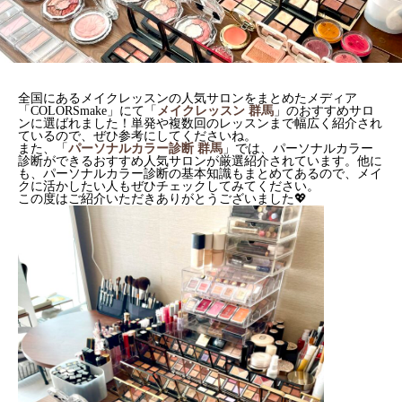
全国にあるメイクレッスンの人気サロンをまとめたメディア
「COLORSmake」にて「
メイクレッスン 群馬
」のおすすめサロ
ンに選ばれました！単発や複数回のレッスンまで幅広く紹介され
ているので、ぜひ参考にしてくださいね。
また、「
パーソナルカラー診断 群馬
」では、パーソナルカラー
診断ができるおすすめ人気サロンが厳選紹介されています。他に
も、パーソナルカラー診断の基本知識もまとめてあるので、メイ
クに活かしたい人もぜひチェックしてみてください。
この度はご紹介いただきありがとうございました💖