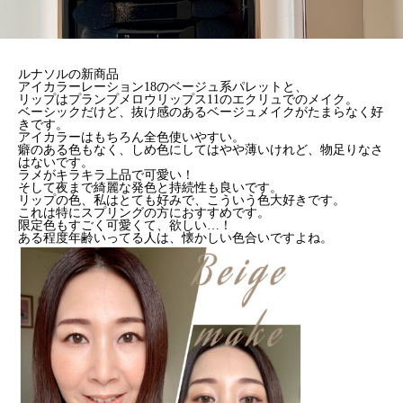
ルナソルの新商品
アイカラーレーション18のベージュ系パレットと、
リップはプランプメロウリップス11のエクリュでのメイク。
ベーシックだけど、抜け感のあるベージュメイクがたまらなく好
きです。
アイカラーはもちろん全色使いやすい。
癖のある色もなく、しめ色にしてはやや薄いけれど、物足りなさ
はないです。
ラメがキラキラ上品で可愛い！
そして夜まで綺麗な発色と持続性も良いです。
リップの色、私はとても好みで、こういう色大好きです。
これは特にスプリングの方におすすめです。
限定色もすごく可愛くて、欲しい…！
ある程度年齢いってる人は、懐かしい色合いですよね。